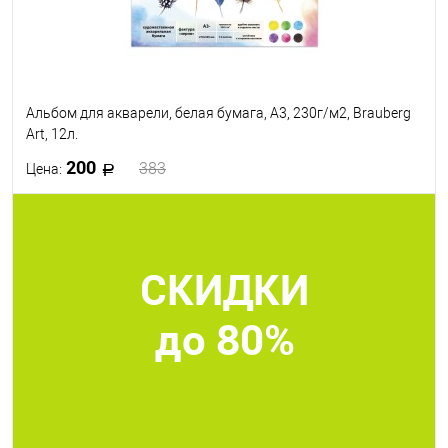
Альбом для акварели, белая бумага, А3, 230г/м2, Brauberg
Art, 12л.
200
383
Цена:
В корзину
СКИДКИ
В избранное
В наличии
до 80%