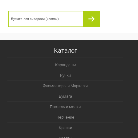
Бумага для акварели (хлопок)
Каталог
Карандаши
Ручки
Фломастеры и Маркеры
Бумага
Пастель и мелки
Черчение
Краски