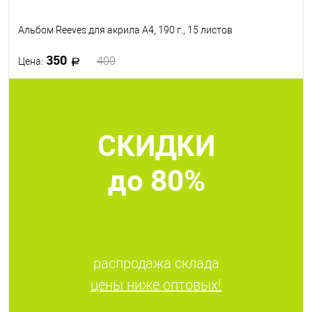
Альбом Reeves для акрила А4, 190 г., 15 листов
350
400
Цена:
В корзину
СКИДКИ
В избранное
В наличии
до 80%
распродажа склада
цены ниже оптовых!