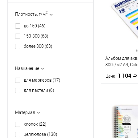
Купить в 1 кл
2
Плотность, г/м
В избранное
до 150
(46)
Размер, см
150-300
(68)
18 x 18
18 x 3
более 300
(63)
в
Альбом для акв
300г/м2 А4, Cold
Назначение
12л., спираль
1 104
Цена:
для маркеров
(17)
для пастели
(6)
В 
Купить в 1 кл
Материал
В избранное
хлопок
(22)
Формат
целлюлоза
(130)