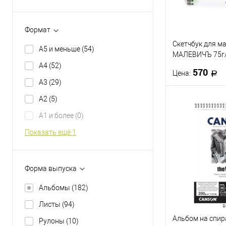
A4
A5
Формат
Скетчбук для ма
A5 и меньше
(54)
МАЛЕВИЧЪ 75г/
листов
A4
(52)
570
Цена:
A3
(29)
A2
(5)
В 
A1 и более
(0)
Купить в 1 кл
Показать ещё 1
В избранное
Форма выпуска
Альбомы
(182)
Листы
(94)
в
Альбом на спир
Рулоны
(10)