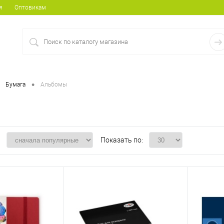
я
Оптовикам
•
Бумага
Альбомы
:
Показать по: