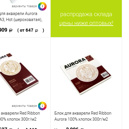
24х32
37х46
варианты товара
3
распродажа склада
ля акварели Aurora
А3, Hot (шероховатая),
цены ниже оптовых!
ейка
909
( от 647
)
В корзину
 в 1 клик
К сравнению
ранное
В наличии
A4
A5
варианты товара
2
 акварели Red Ribbon
Блок для акварели Red Ribbon
00% хлопок 300г/м2
Aurora 100% хлопок 300г/м2
 20л.
18х18см, 20л.