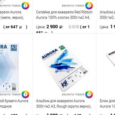
арианты товара
варианты товара
3
2
арели Aurora
Склейка для акварели Red Ribbon
Альбом д
 (мелк. зерно),
Aurora 100% хлопок 300г/м2 А4,
300г/м2 
12л.
12л., скл
2 900
1 
( от 647
)
( от 1
2 975
Цена:
Цена:
681
)
корзину
В корзину
ик
К сравнению
Купить
Купить в 1 клик
К сравнению
В наличии
В изб
В избранное
В наличии
Формат
Формат
A5
A3
A4
A5
арианты товара
варианты товара
3
3
ой бумаги Aurora
Альбом для акварели Aurora
Блок для
олодное
300г/м2 А3, Rough (крупн.зерно),
Aurora 1
 gsm, размер A3
12л., склейка
10х20см,