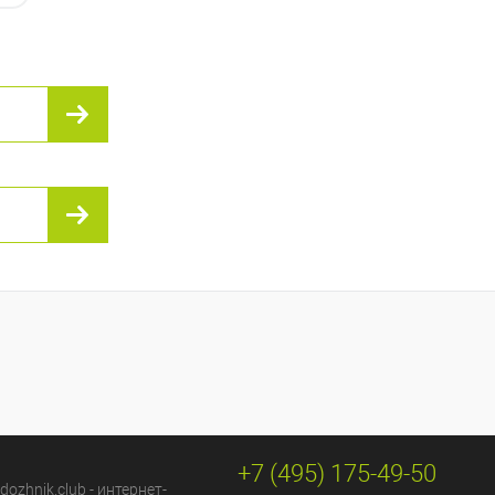
 в 1 клик
К сравнению
ранное
В наличии
A4
A5
+7 (495) 175-49-50
dozhnik.club - интернет-