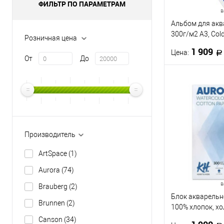
ФИЛЬТР ПО ПАРАМЕТРАМ
в
Альбом для акв
300г/м2 А3, Cold
Розничная цена
12л., склейка
1 909
Цена:
От
До
В 
Купить в 1 кл
В избранное
Производитель
Формат
ArtSpace
(1)
A3
A4
Aurora
(74)
в
Brauberg
(2)
Блок акварельн
Brunnen
(2)
100% хлопок, х
пресование, 300
Canson
(34)