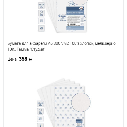
Размер, см
21 х 29.7
28 х 38
29.7 х 42
38 х 56
42 х 59.4
Бумага для акварели А6 300г/м2 100% хлопок, мелк.зерно,
10л., Гамма "Студия"
358
Цена:
В корзину
В избранное
В наличии