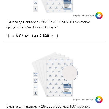
варианты товара
3
Бумага для акварели 28х38см 350г/м2 100% хлопок,
средн.зерно, 5л., Гамма "Студия"
577
( до 2 320
)
Цена:
В корзину
В избранное
В наличии
Размер, см
28 х 38
38 х 56
56 х 76
варианты товара
3
Бумага для акварели 28х38см 350г/м2 100% хлопок,