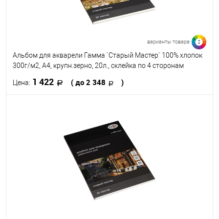
варианты товара
2
Альбом для акварели Гамма `Старый Мастер` 100% хлопок
300г/м2, А4, крупн.зерно, 20л., склейка по 4 сторонам
1 422
( до 2 348
)
Цена:
В корзину
В избранное
В наличии
Формат
A4
A3