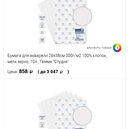
варианты товара
5
Бумага для акварели 28х38см 300г/м2 100% хлопок,
мелк.зерно, 10л., Гамма "Студия"
858
( до 3 047
)
Цена:
В корзину
В избранное
В наличии
Размер, см
28 х 38
29.7 х 42
38 х 56
42 х 59.4
56 х 76