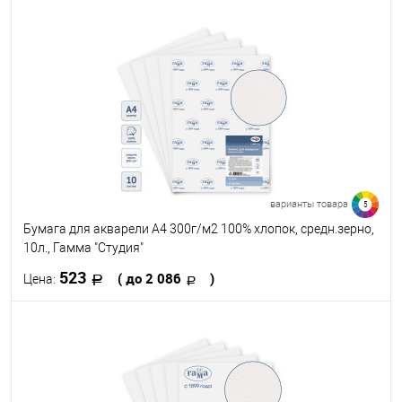
В корзину
В избранное
В наличии
Формат
A4
A3
варианты товара
5
Бумага для акварели А4 300г/м2 100% хлопок, средн.зерно,
10л., Гамма "Студия"
523
( до 2 086
)
Цена:
В корзину
В избранное
В наличии