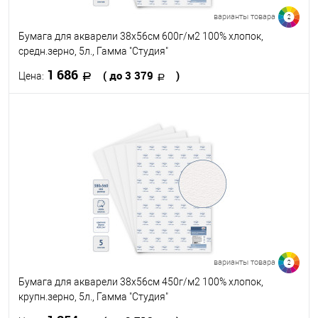
варианты товара
2
Бумага для акварели 38х56см 600г/м2 100% хлопок,
средн.зерно, 5л., Гамма "Студия"
1 686
( до 3 379
)
Цена:
В корзину
В избранное
В наличии
Размер, см
38 х 56
56 х 76
варианты товара
2
Бумага для акварели 38х56см 450г/м2 100% хлопок,
крупн.зерно, 5л., Гамма "Студия"