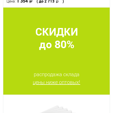
1 354
( до 2 713
)
Цена:
В корзину
СКИДКИ
В избранное
В наличии
Размер, см
до 80%
38 х 56
56 х 76
распродажа склада
цены ниже оптовых!