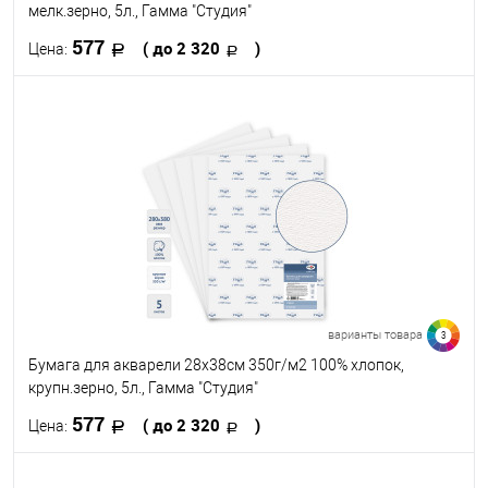
мелк.зерно, 5л., Гамма "Студия"
577
( до 2 320
)
Цена:
В корзину
В избранное
В наличии
Размер, см
28 х 38
38 х 56
56 х 76
варианты товара
3
Бумага для акварели 28х38см 350г/м2 100% хлопок,
крупн.зерно, 5л., Гамма "Студия"
577
( до 2 320
)
Цена:
В корзину