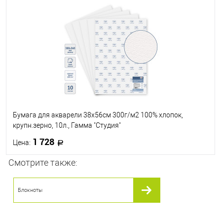
В избранное
В наличии
Размер, см
28 х 38
38 х 56
56 х 76
Бумага для акварели 38х56см 300г/м2 100% хлопок,
крупн.зерно, 10л., Гамма "Студия"
1 728
Цена:
Смотрите также:
В корзину
Блокноты
В избранное
В наличии