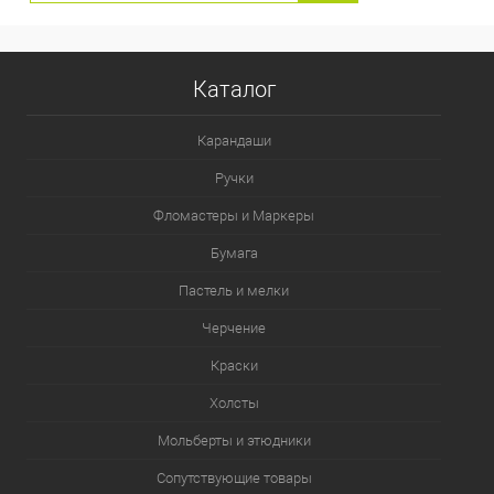
Каталог
Карандаши
Ручки
Фломастеры и Маркеры
Бумага
Пастель и мелки
Черчение
Краски
Холсты
Мольберты и этюдники
Сопутствующие товары