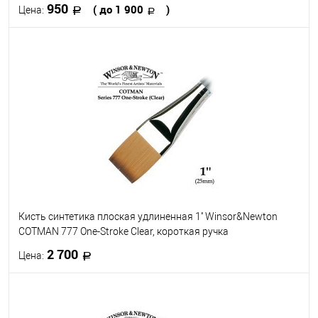
950
( до 1 900
)
Цена:
В корзину
В избранное
В наличии
Кисть №
8
12
14
16
Кисть синтетика плоская удлиненная 1'' Winsor&Newton
COTMAN 777 One-Stroke Clear, короткая ручка
2 700
Цена:
В корзину