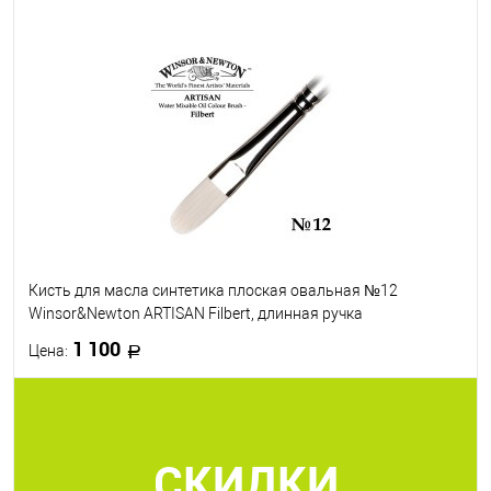
В корзину
В избранное
В наличии
Кисть №
3
13
19
25
38
Кисть для масла синтетика плоская овальная №12
Winsor&Newton ARTISAN Filbert, длинная ручка
1 100
Цена:
В корзину
СКИДКИ
В избранное
В наличии