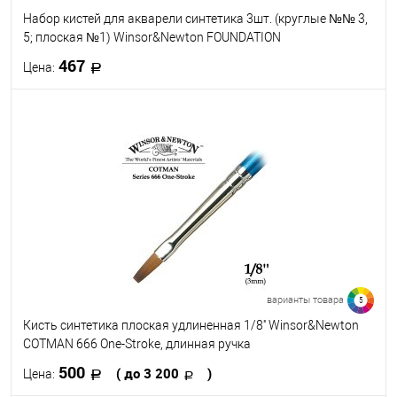
Набор кистей для акварели синтетика 3шт. (круглые №№ 3,
5; плоская №1) Winsor&Newton FOUNDATION
467
Цена:
В корзину
В избранное
В наличии
варианты товара
5
Кисть синтетика плоская удлиненная 1/8'' Winsor&Newton
COTMAN 666 One-Stroke, длинная ручка
500
( до 3 200
)
Цена: