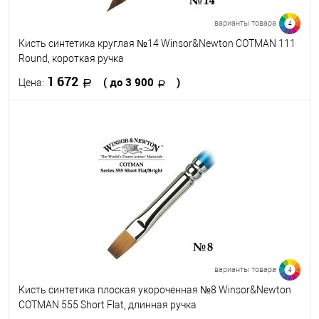
варианты товара
4
Кисть синтетика круглая №14 Winsor&Newton COTMAN 111
Round, короткая ручка
1 672
( до 3 900
)
Цена:
В корзину
В избранное
В наличии
Кисть №
14
16
20
24
варианты товара
4
Кисть синтетика плоская укороченная №8 Winsor&Newton
COTMAN 555 Short Flat, длинная ручка