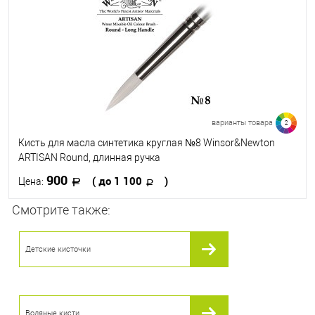
В избранное
В наличии
варианты товара
2
Кисть для масла синтетика круглая №8 Winsor&Newton
ARTISAN Round, длинная ручка
900
( до 1 100
)
Цена:
Смотрите также:
В корзину
Детские кисточки
В избранное
В наличии
Кисть №
8
12
Водяные кисти