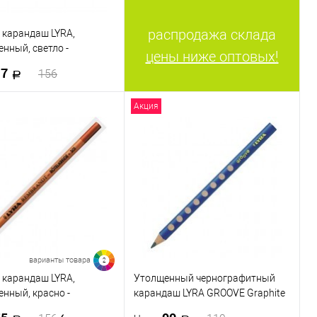
распродажа склада
 карандаш LYRA,
нный, светло -
цены ниже оптовых!
вый
17
156
Акция
В корзину
 в 1 клик
К сравнению
ранное
В наличии
варианты товара
2
 карандаш LYRA,
Утолщенный чернографитный
нный, красно -
карандаш LYRA GROOVE Graphite
вый
HB