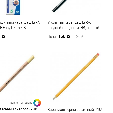
6B
Soft
Medium
афитный карандаш LYRA
Угольный карандаш LYRA,
 Easy Learner B
средней твердости, НВ, черный
8
156
209
Цена:
В корзину
В корзину
 в 1 клик
К сравнению
Купить в 1 клик
К сравнению
ранное
В наличии
В избранное
В наличии
варианты товара
>10
твенный акварельный
Карандаш чернографитный LYRA