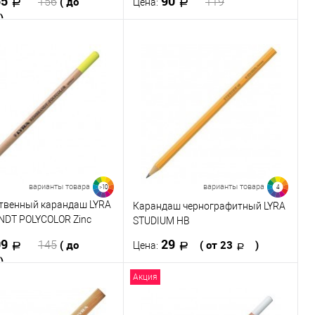
55
90
( до
156
119
Цена:
)
В корзину
В корзину
Купить в 1 клик
К сравнению
 в 1 клик
К сравнению
В избранное
В наличии
ранное
В наличии
ь
енный
жирный
варианты товара
варианты товара
>10
4
твенный карандаш LYRA
Карандаш чернографитный LYRA
DT POLYCOLOR Zinc
STUDIUM HB
09
29
( до
( от 23
)
145
Цена:
)
Акция
В корзину
В корзину