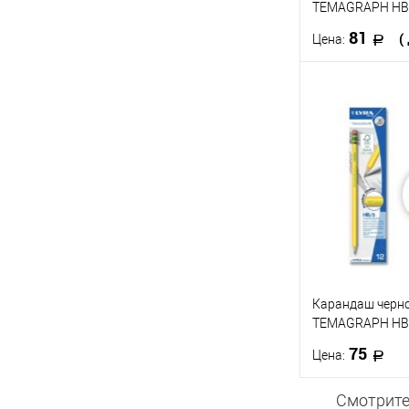
TEMAGRAPH HB
81
(
Цена:
В 
Купить в 1 кл
В избранное
Твёрдость
HB
B
2H
Карандаш черн
TEMAGRAPH HB
75
Цена:
Смотрите
В 