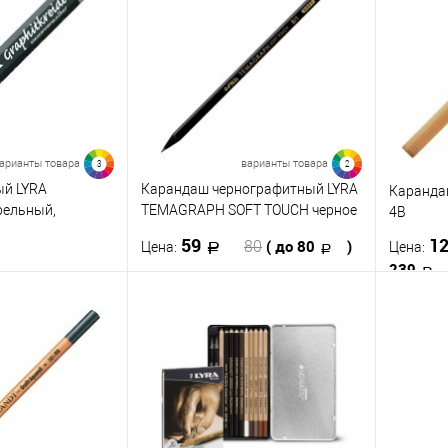
ик
К сравнению
Купить в 1 клик
К сравнению
Купить
В наличии
В избранное
В наличии
В изб
Цвет
082
арианты товара
варианты товара
3
2
068
ый LYRA
Карандаш чернографитный LYRA
Карандаш
рельный,
TEMAGRAPH SOFT TOUCH черное
4В
Посм
дерево 2B
59
1
( до 80
)
80
Цена:
Цена:
239
корзину
В корзину
ик
К сравнению
Купить в 1 клик
К сравнению
Купить
В наличии
В избранное
В наличии
В изб
Твёрдость
Твёрдост