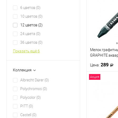
Купить в 1 кл
6 цветов
(0)
В избранное
10 цветов
(0)
12 цветов
(2)
24 цвета
(0)
36 цветов
(0)
в
Мелок графитн
Показать ещё 6
GRAPHITE аква
мягкость 2В
289
Цена:
Коллекция
Акция
В 
Albrecht Dürer
(0)
Polychromos
(0)
Купить в 1 кл
Polycolor
(0)
В избранное
PITT
(0)
Твёрдость
Castell
(0)