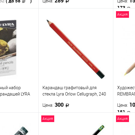
289
1
( до 58
)
52
Цена:
Цена:
173
Акция
корзину
В корзину
ик
К сравнению
Купить в 1 клик
К сравнению
Купить
В наличии
В избранное
В наличии
В изб
Твёрдость
Твёрдост
2H
H
6B
2B
6B
9B
обезжир
3B
2B
B
ный набор
Карандаш графитовый для
Художес
 все варианты
арандашей LYRA
стекла Lyra Orlow Cellugraph, 240
REMBRAN
RELL 12 цветов
мм Для стекла
Yellow
300
1
Цена:
Цена:
151
Акция
Акция
корзину
В корзину