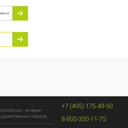
ования
+7 (495) 175-49-50
dozhnik.club - интернет-
художественных товаров
8-800-350-11-75