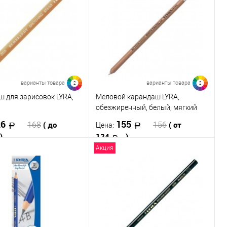
Купить в 1 клик
К сравнению
 в 1 клик
К сравнению
В избранное
В наличии
ранное
В наличии
Твёрдость
HB
2B
H
2H
080
076
075
074
варианты товара
варианты товара
2
2
067
062
061
084
 для зарисовок LYRA,
Меловой карандаш LYRA,
обезжиренный, белый, мягкий
отреть все варианты
26
155
( до
( от
168
156
Цена:
)
124
)
Акция
В корзину
В корзину
 в 1 клик
К сравнению
Купить в 1 клик
К сравнению
ранное
В наличии
В избранное
В наличии
ь
Твёрдость