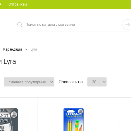
я
Оптовикам
•
Карандаши
Lyra
 Lyra
:
Показать по: