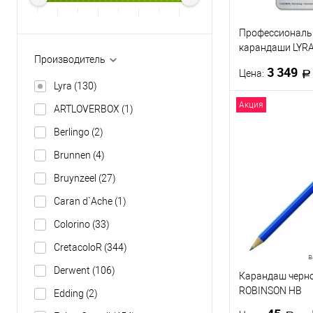
Профессиональ
карандаши LYR
Производитель
POLYCOLOR 12 ц
3 349
Цена:
Lyra
(130)
Акция
ARTLOVERBOX
(1)
В 
Berlingo
(2)
Купить в 1 кл
Brunnen
(4)
В избранное
Bruynzeel
(27)
Caran d`Ache
(1)
Colorino
(33)
CretacoloR
(344)
в
Derwent
(106)
Карандаш черн
ROBINSON HB
Edding
(2)