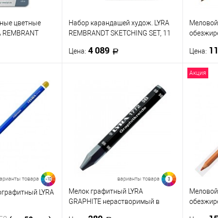
ные цветные
Набор карандашей худож. LYRA
Меловой
A REMBRANT
REMBRANDT SKETCHING SET, 11
обезжире
ветов
предм., метал. коробка
коричне
4 089
1
Цена:
Цена:
Акция
корзину
В корзину
ик
К сравнению
Купить в 1 клик
К сравнению
Купить
В наличии
В избранное
В наличии
В изб
арианты товара
варианты товара
>10
3
Мелок графитный LYRA
Меловой
ографитный LYRA
GRAPHITE нерастворимый в
обезжире
воде, мягкость 2В
коричне