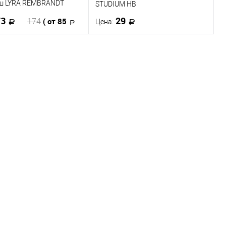
ш LYRA REMBRANDT
STUDIUM HB
L Сream
73
29
( от 85
174
Цена:
В корзину
В корзину
Купить в 1 клик
К сравнению
 в 1 клик
К сравнению
В избранное
В наличии
ранное
В наличии
061
054
053
097
093
092
091
089
отреть все варианты