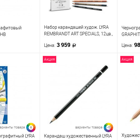
9B
2B
B
4B
Набор карандашей худож. LYRA
рафитовый
Черногр
REMBRANDT ART SPECIALS, 12цв.,
 HB
GRAPHITE
метал. коробка
3 959
9
Цена:
Цена:
Акция
Акция
корзину
В корзину
ик
К сравнению
Купить в 1 клик
К сравнению
Купить
В наличии
В избранное
В наличии
В изб
арианты товара
варианты товара
6
>10
Художес
ографитный LYRA
Карандаш художественный LYRA