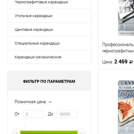
Чернографитовые карандаши
Угольные карандаши
Цанговые карандаши
Специальные карандаши
Профессионал
чернографитны
рисования и че
Карандаши механические
2 469
Цена:
DESIGN, 12шт.
В 
ФИЛЬТР ПО ПАРАМЕТРАМ
Купить в 1 кл
Розничная цена
В избранное
От
До