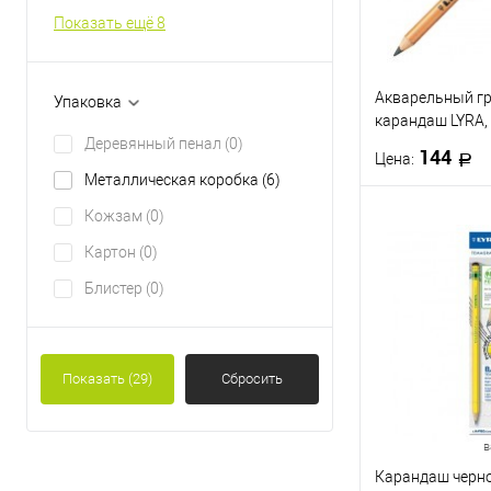
2B
6B
Показать ещё 8
Акварельный г
Упаковка
карандаш LYRA,
Деревянный пенал
(0)
144
Цена:
Металлическая коробка
(6)
Кожзам
(0)
В 
Картон
(0)
Купить в 1 кл
Блистер
(0)
В избранное
Показать
(29)
Сбросить
в
Карандаш черн