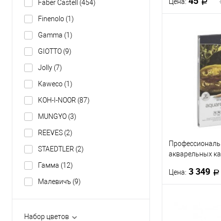
45
Цена:
Faber Castell
(454)
Finenolo
(1)
В 
Gamma
(1)
GIOTTO
(9)
Купить в 1 кл
Jolly
(7)
В избранное
Kaweco
(1)
Твёрдость
KOH-I-NOOR
(87)
HB
3H
MUNGYO
(3)
5B
4B
REEVES
(2)
Профессиональ
STAEDTLER
(2)
Посмотреть
акварельных к
REMBRANT AQUA
Гамма
(12)
3 349
Цена:
Малевичъ
(9)
В 
Набор цветов