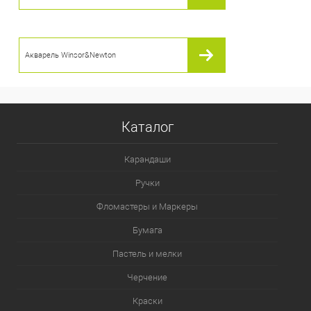
Акварель Winsor&Newton
Каталог
Карандаши
Ручки
Фломастеры и Маркеры
Бумага
Пастель и мелки
Черчение
Краски