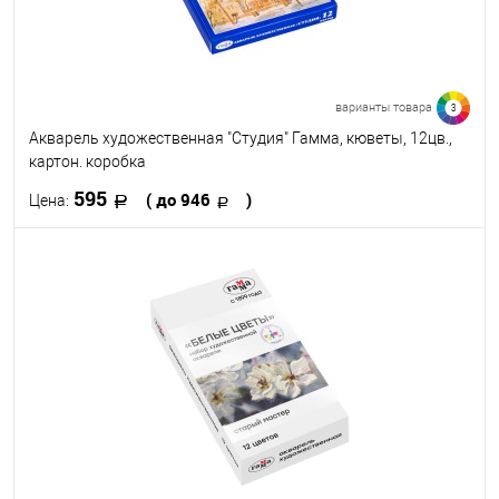
варианты товара
3
Акварель художественная "Студия" Гамма, кюветы, 12цв.,
картон. коробка
595
( до 946
)
Цена:
В корзину
В избранное
В наличии
Набор цветов
12
18
24