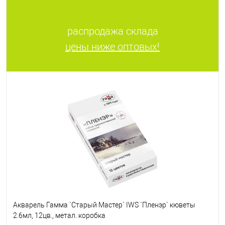
распродажа склада
цены ниже оптовых!
Акварель Гамма `Старый Мастер` IWS `Пленэр` кюветы
2.6мл, 12цв., метал. коробка