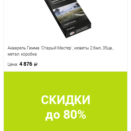
Акварель Гамма `Старый Мастер`, кюветы 2.6мл, 35цв.,
метал. коробка
4 876
Цена:
В корзину
СКИДКИ
В избранное
В наличии
до 80%