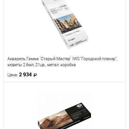
В избранное
В наличии
Исполнение
палитра А. Лобуз
палитра И. Пироговой
Акварель Гамма `Старый Мастер` IWS "Городской пленэр",
кюветы 2.6мл, 21цв., метал. коробка
2 934
Цена:
В корзину
В избранное
В наличии