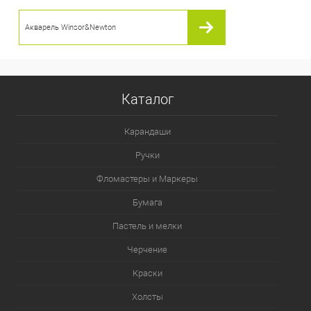
Акварель Winsor&Newton
Каталог
Карандаши
Ручки
Фломастеры и Маркеры
Бумага
Пастель и мелки
Черчение
Краски
Холсты