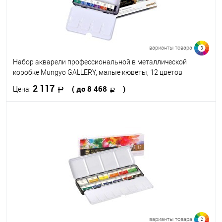
варианты товара
3
Набор акварели профессиональной в металлической
коробке Mungyo GALLERY, малые кюветы, 12 цветов
2 117
( до 8 468
)
Цена:
В корзину
В избранное
В наличии
Набор цветов
12
24
48
варианты товара
2