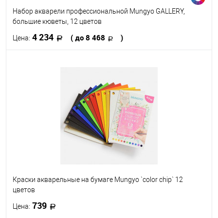
Набор акварели профессиональной Mungyo GALLERY,
большие кюветы, 12 цветов
4 234
( до 8 468
)
Цена:
В корзину
В избранное
В наличии
Набор цветов
12
24
Краски акварельные на бумаге Mungyo `color chip` 12
цветов
739
Цена: