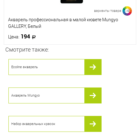
варианты товара
>10
Акварель профессиональная в малой кювете Mungyo
GALLERY, Белый
194
Цена:
Смотрите также:
В корзину
Ecoline акварель
В избранное
В наличии
Цвет
869
846
845
844
843
Акварель Mungyo
842
840
838
836
835
Посмотреть все варианты
Набор акварельных красок