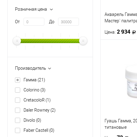
Розничная цена
Акварель Гамм
Мастер` палитр
От
До
Лобуз, кюветы 2
2 934
Цена:
метал. коробка
В 
Купить в 1 кл
Производитель
В избранное
Гамма
(21)
Colorino
(3)
CretacoloR
(1)
Daler Rowney
(2)
Divolo
(0)
Гуашь Гамма, 2
титановые
Faber Castell
(0)