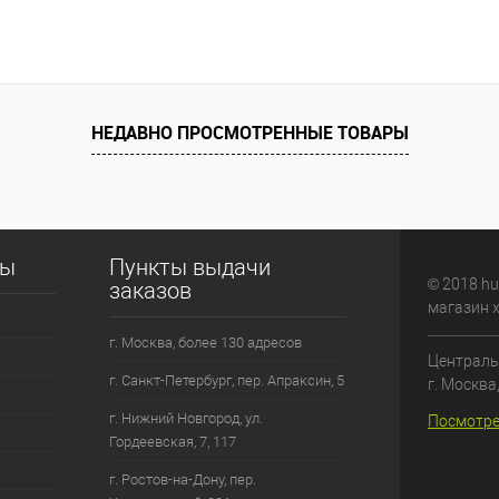
НЕДАВНО ПРОСМОТРЕННЫЕ ТОВАРЫ
сы
Пункты выдачи
© 2018 hu
заказов
магазин 
г. Москва, более 130 адресов
Централь
г. Санкт-Петербург, пер. Апраксин, 5
г. Москва
г. Нижний Новгород, ул.
Посмотре
Гордеевская, 7, 117
г. Ростов-на-Дону, пер.