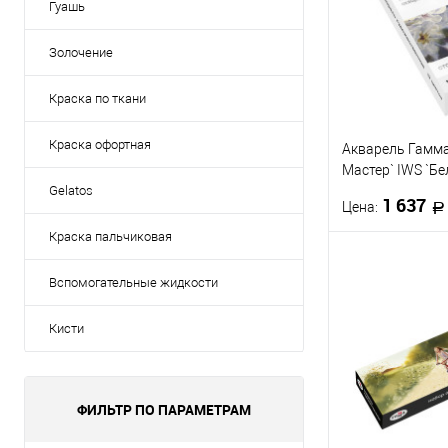
Гуашь
Золочение
Краска по ткани
Краска офортная
Акварель Гамм
Мастер` IWS `Б
кюветы 2.6мл, 1
Gelatos
1 637
Цена:
коробка
Краска пальчиковая
В 
Вспомогательные жидкости
Купить в 1 кл
Кисти
В избранное
ФИЛЬТР ПО ПАРАМЕТРАМ