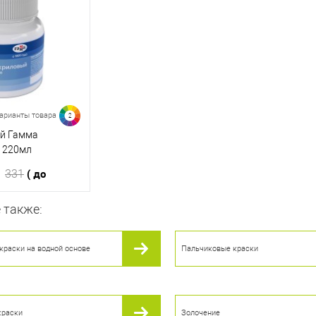
ик
К сравнению
Купить в 1 клик
К сравнению
Купить
В наличии
В избранное
В наличии
В изб
арианты товара
2
ый Гамма
, 220мл
( до
331
 также:
корзину
краски на водной основе
Пальчиковые краски
ик
К сравнению
В наличии
краски
Золочение