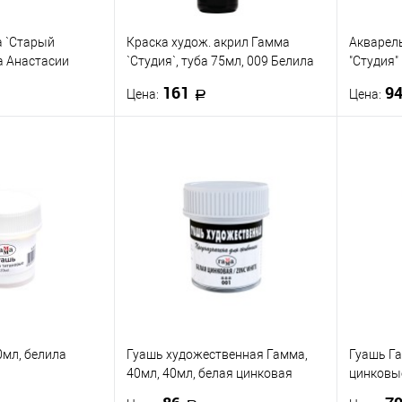
503
а `Старый
Краска худож. акрил Гамма
Акварел
Посм
а Анастасии
`Студия`, туба 75мл, 009 Белила
"Студия"
.6мл, 21цв.,
Титановые
картон. 
161
9
Цена:
Цена:
корзину
В корзину
ик
К сравнению
Купить в 1 клик
К сравнению
Купить
В наличии
В избранное
В наличии
В изб
0мл, белила
Гуашь художественная Гамма,
Гуашь Га
40мл, 40мл, белая цинковая
цинковы