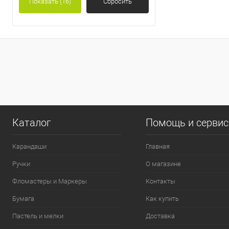
Показать
(16)
Сбросить
0
Каталог
Помощь и серви
Карандаши
Главная
Ручки
О магазине
Фломастеры и Маркеры
Контакты
Бумага
Как купить
Пастель и мелки
Доставка