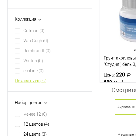
Купить в 1 кл
В избранное
Коллекция
Цвет
Cotman
(0)
Van Gogh
(0)
в
Rembrandt
(0)
Грунт акрилов
Winton
(0)
"Студия", белый
ecoLine
(0)
220
Цена:
Показать ещё 2
630
)
Смотрите
В 
Набор цветов
Акриловые 
менее 12
(0)
Купить в 1 кл
12 цветов
(4)
В избранное
24 цвета
(3)
Объём
Масляные 