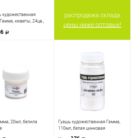
413
412
404
514
распродажа склада
ь художественная
отреть все варианты
 Гамма, кюветы, 24цв.,
цены ниже оптовых!
коробка
46
В корзину
 в 1 клик
К сравнению
ранное
В наличии
мма, 20мл, белила
Гуашь художественная Гамма,
е
110мл, белая цинковая