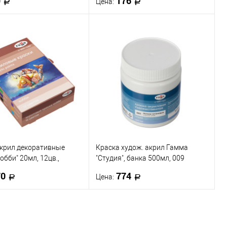
9
176
Цена:
В корзину
В корзину
 в 1 клик
К сравнению
Купить в 1 клик
К сравнению
ранное
В наличии
В избранное
В наличии
акрил декоративные
Краска худож. акрил Гамма
обби" 20мл, 12цв.,
"Студия", банка 500мл, 009
коробка
Белила Титановые
70
774
Цена:
В корзину
В корзину