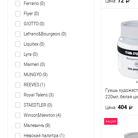
72
Цена:
Ferrario
(0)
Flyer
(0)
В 
GIOTTO
(0)
Lefranc&Bourgeois
(0)
Купить в 1 кл
Liquitex
(0)
В избранное
Lyra
(0)
Maimeri
(0)
MUNGYO
(9)
в
REEVES
(1)
Гуашь художест
Royal Talens
(3)
220мл, белая ц
STAEDTLER
(0)
404
Цена:
Winsor&Newton
(4)
Акция
В 
Малевичъ
(8)
Невская палитра
(1)