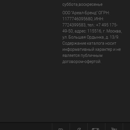
суббота,воскресенье
ООО "Ареал-Бренд"
ОГРН:
1177746095680, ИНН:
7724399583, тел.:
+7 495 175-
49-50
,
адрес:
115516
,
г. Москва
,
ул. Большая Ордынка, д. 13/9
.
Содержание каталога носит
информативный характер и не
является публичным
договором-офертой.