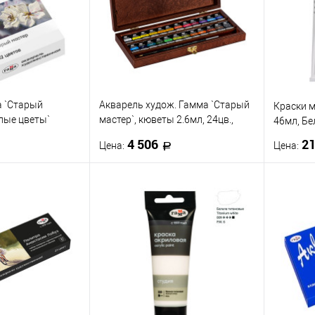
а `Старый
Акварель худож. Гамма `Старый
Краски м
елые цветы`
мастер`, кюветы 2.6мл, 24цв.,
46мл, Б
2цв., метал.
дерев. коробка
4 506
2
Цена:
Цена:
корзину
В корзину
ик
К сравнению
Купить в 1 клик
К сравнению
Купить
В наличии
В избранное
В наличии
В изб
Цвет
702