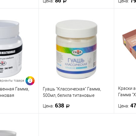
86
7
Цена:
Цена:
корзину
В корзину
ик
К сравнению
Купить в 1 клик
К сравнению
Купить
В наличии
В избранное
В наличии
В изб
арианты товара
2
Краски 
венная Гамма,
Гуашь "Классическая" Гамма,
Гамма "Х
инковая
500мл, белила титановые
картон. 
638
4
Цена:
Цена:
корзину
В корзину