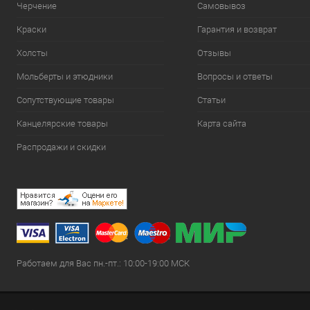
Черчение
Самовывоз
Краски
Гарантия и возврат
Холсты
Отзывы
Мольберты и этюдники
Вопросы и ответы
Сопутствующие товары
Статьи
Канцелярские товары
Карта сайта
Распродажи и скидки
Работаем для Вас пн.-пт.: 10:00-19:00 МСК