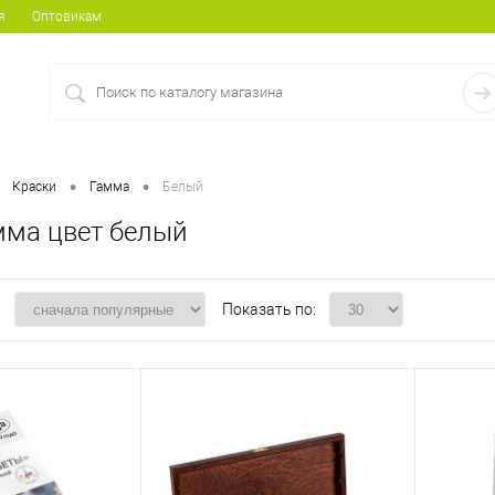
я
Оптовикам
•
•
Краски
Гамма
Белый
мма цвет белый
:
Показать по: