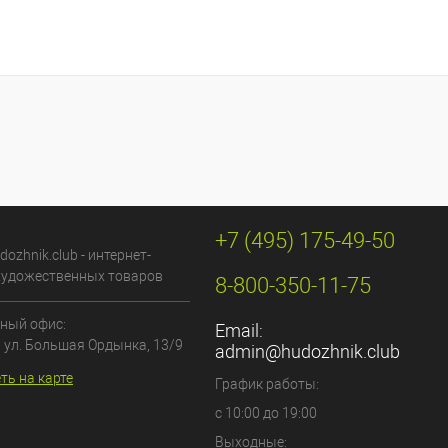
+7 (495) 175-49-50
dozhnik.club - интернет-
художественных товаров
8-800-350-11-75
ный офис:
Email:
, ул. Большая Ордынка, 13/9
admin@hudozhnik.club
ть на карте
График работы:
с 10:00 до 19:00
Выходные: