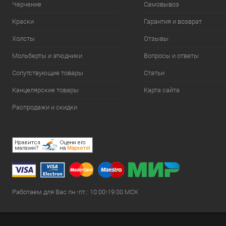
Черчение
Самовывоз
Краски
Гарантия и возврат
Холсты
Отзывы
Мольберты и этюдники
Вопросы и ответы
Сопутствующие товары
Статьи
Канцелярские товары
Карта сайта
Распродажи и скидки
Работаем для Вас пн.-пт.: 10:00-19:00 МСК