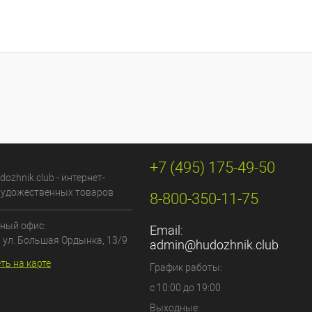
+7 (495) 175-49-50
dozhnik.club - интернет-
художественных товаров
8-800-350-11-75
ный офис:
Email:
, ул. Большая Ордынка, 13/9
admin@hudozhnik.club
ть на карте
График работы:
с 10:00 до 19:00
Выходные: