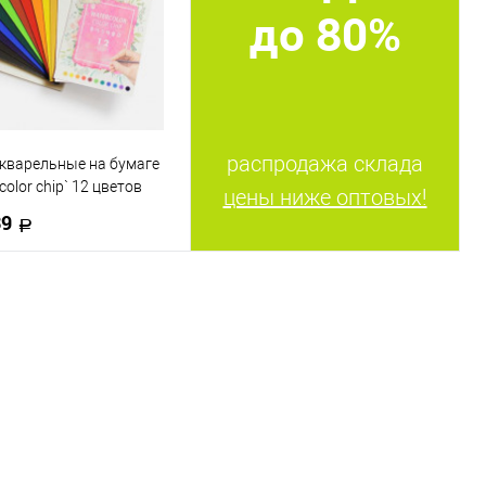
до 80%
распродажа склада
кварельные на бумаге
olor chip` 12 цветов
цены ниже оптовых!
39
В корзину
 в 1 клик
К сравнению
ранное
В наличии