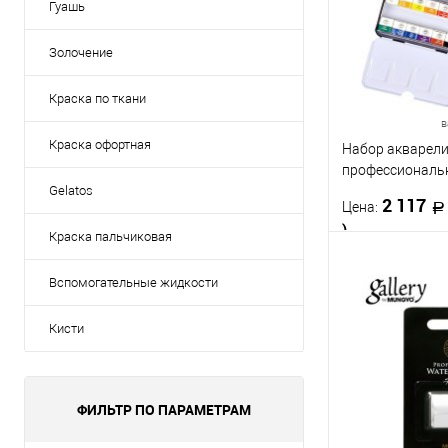
Гуашь
Золочение
Краска по ткани
в
Краска офортная
Набор акварел
профессиональ
металлической 
Gelatos
2 117
Цена:
GALLERY, малые
)
цветов
Краска пальчиковая
Вспомогательные жидкости
В 
Кисти
Купить в 1 кл
В избранное
Набор цветов
ФИЛЬТР ПО ПАРАМЕТРАМ
12
24