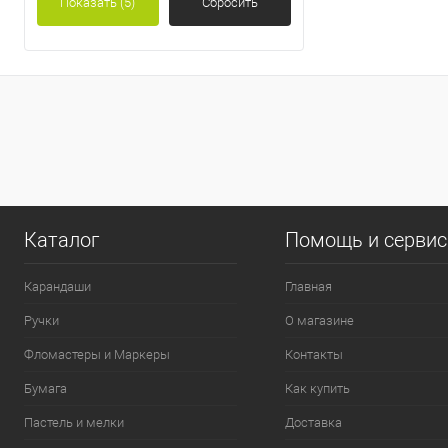
Показать
(5)
Сбросить
0
Каталог
Помощь и серви
Карандаши
Главная
Ручки
О магазине
Фломастеры и Маркеры
Контакты
Бумага
Как купить
Пастель и мелки
Доставка