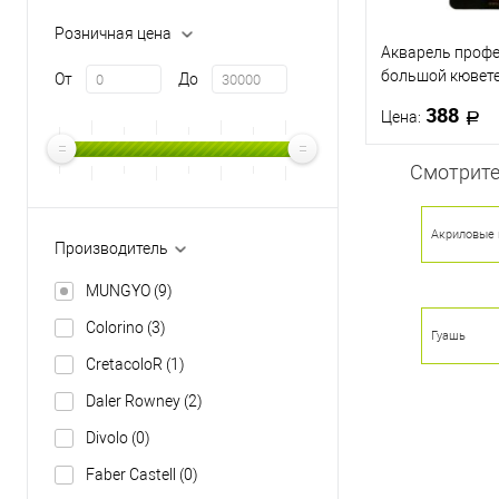
Розничная цена
Акварель профе
большой кювет
От
До
GALLERY, Белый
388
Цена:
Смотрите
В 
Акриловые 
Купить в 1 кл
Производитель
В избранное
MUNGYO
(9)
Colorino
(3)
Гуашь
CretacoloR
(1)
Daler Rowney
(2)
Divolo
(0)
Faber Castell
(0)