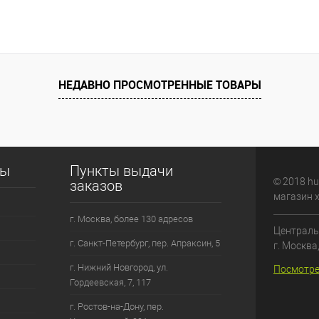
НЕДАВНО ПРОСМОТРЕННЫЕ ТОВАРЫ
сы
Пункты выдачи
© 2018 hu
заказов
магазин 
г. Москва, более 130 адресов
Централь
г. Санкт-Петербург, пер. Апраксин, 5
г. Москва
г. Нижний Новгород, ул.
Посмотре
Гордеевская, 7, 117
г. Ростов-на-Дону, пер.