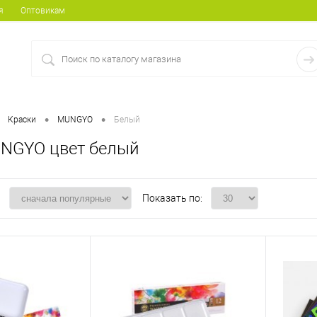
я
Оптовикам
•
•
Краски
MUNGYO
Белый
NGYO цвет белый
:
Показать по: