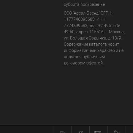
суббота,воскресенье
ООО "Ареал-Бренд"
ОГРН:
1177746095680, ИНН:
7724399583, тел.:
+7 495 175-
49-50
,
адрес:
115516
,
г. Москва
,
ул. Большая Ордынка, д. 13/9
.
Содержание каталога носит
информативный характер и не
является публичным
договором-офертой.