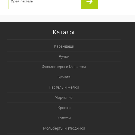
Сухая пастель
Каталог
Карандаши
Ручки
Фломастеры и Маркеры
Бумага
Пастель и мелки
Черчение
Краски
Холсты
Мольберты и этюдники