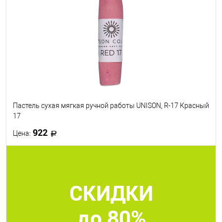
В избранное
В наличии
Пастель сухая мягкая ручной работы UNISON, R-17 Красный
17
922
Цена:
В корзину
СКИДКИ
В избранное
В наличии
до 80%