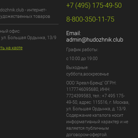
+7 (495) 175-49-50
dozhnik.club - интернет-
художественных товаров
8-800-350-11-75
ный офис:
Email:
, ул. Большая Ордынка, 13/9
admin@hudozhnik.club
ть на карте
График работы:
с 10:00 до 19:00
Выходные:
суббота,воскресенье
ООО "Ареал-Бренд"
ОГРН:
1177746095680, ИНН:
7724399583, тел.:
+7 495 175-
49-50
,
адрес:
115516
,
г. Москва
,
ул. Большая Ордынка, д. 13/9
.
Содержание каталога носит
информативный характер и не
является публичным
договором-офертой.