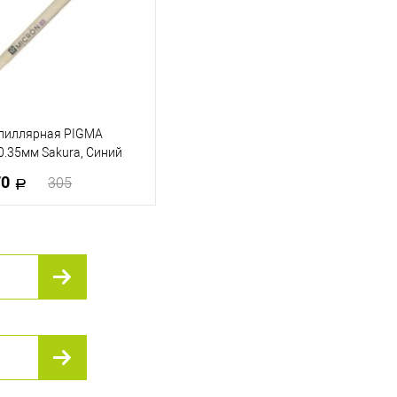
апиллярная PIGMA
.35мм Sakura, Синий
70
305
В корзину
 в 1 клик
К сравнению
ранное
В наличии