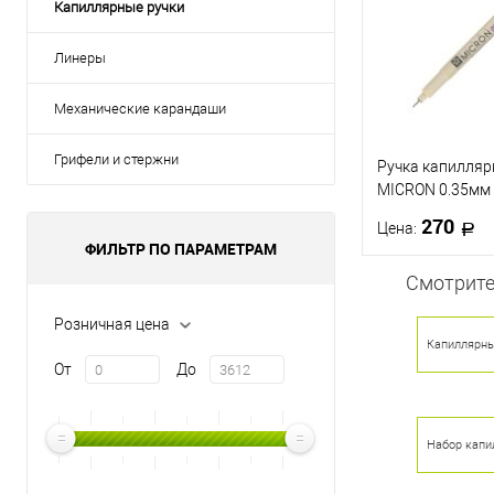
Капиллярные ручки
Линеры
Механические карандаши
Грифели и стержни
Ручка капилля
MICRON 0.35мм 
270
Цена:
ФИЛЬТР ПО ПАРАМЕТРАМ
Смотрите
В 
Розничная цена
Капиллярные
Купить в 1 кл
От
До
В избранное
Набор капи