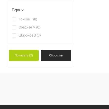
Перо
Тонкое F
(0)
Среднее М
(0)
Широкое B
(0)
Показать
(2)
Сбросить
0