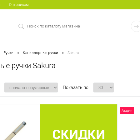
я
Оптовикам
•
•
Ручки
Капиллярные ручки
Sakura
ые ручки Sakura
:
Показать по:
Акция
СКИДКИ