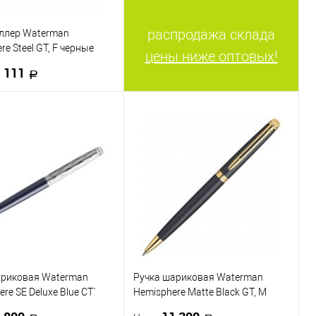
распродажа склада
оллер Waterman
re Steel GT, F черные
цены ниже оптовых!
 111
В корзину
 в 1 клик
К сравнению
ранное
В наличии
ариковая Waterman
Ручка шариковая Waterman
re SE Deluxe Blue CT`
Hemisphere Matte Black GT, M
1,0мм, подарочная
синие чернила