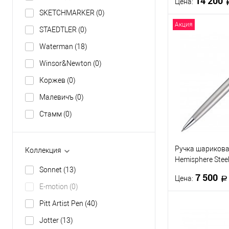
14 200
Цена:
SKETCHMARKER
(0)
Акция
STAEDTLER
(0)
В 
Waterman
(18)
Купить в 1 кл
Winsor&Newton
(0)
В избранное
Коржев
(0)
Малевичъ
(0)
Стамм
(0)
Ручка шариков
Коллекция
Hemisphere Steel
Sonnet
(13)
чернила
7 500
Цена:
E-motion
(0)
Pitt Artist Pen
(40)
В 
Jotter
(13)