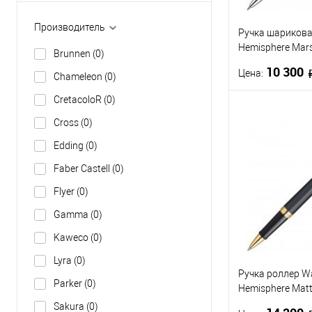
Производитель
Ручка шариков
Hemisphere Mars
Brunnen
(0)
синие чернила
10 300
Цена:
Chameleon
(0)
CretacoloR
(0)
В 
Cross
(0)
Edding
(0)
Купить в 1 кл
Faber Castell
(0)
В избранное
Flyer
(0)
Gamma
(0)
Kaweco
(0)
Lyra
(0)
Ручка роллер W
Parker
(0)
Hemisphere Matte
черные чернила
Sakura
(0)