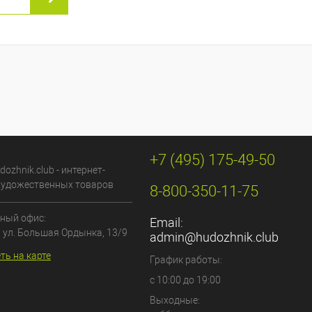
+7 (495) 175-49-50
dozhnik.club - интернет-
художественных товаров
8-800-350-11-75
ный офис:
Email:
, ул. Большая Ордынка, 13/9
admin@hudozhnik.club
ть на карте
График работы:
с 10:00 до 19:00
Выходные: