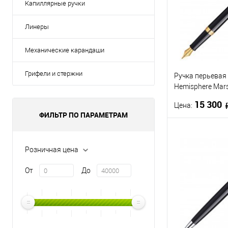
Капиллярные ручки
Линеры
Механические карандаши
Грифели и стержни
Ручка перьевая
Hemisphere Mars
сталь нержаве
15 300
Цена:
23К
ФИЛЬТР ПО ПАРАМЕТРАМ
В 
Розничная цена
Купить в 1 кл
От
До
В избранное