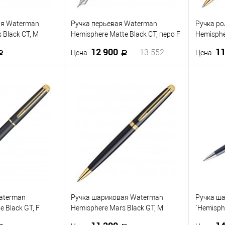
ая Waterman
Ручка перьевая Waterman
Ручка р
 Black CT, M
Hemisphere Matte Black CT, перо F
Hemisphe
сталь с хромированным
чернила
12 900
11
13 552
Цена:
Цена:
покрытием
корзину
В корзину
ик
К сравнению
Купить в 1 клик
К сравнению
Купить
В наличии
В избранное
В наличии
В изб
aterman
Ручка шариковая Waterman
Ручка ш
 Black GT, F
Hemisphere Mars Black GT, M
`Hemisphe
синие чернила
черная, 