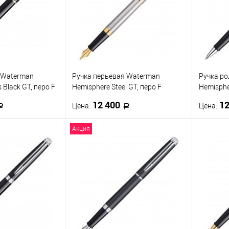
 Waterman
Ручка перьевая Waterman
Ручка р
 Black GT, перо F
Hemisphere Steel GT, перо F
Hemisphe
ющая/позолота
позолота 23K
CT, F че
12 400
12
Цена:
Цена:
Акция
корзину
В корзину
ик
К сравнению
Купить в 1 клик
К сравнению
Купить
В наличии
В избранное
В наличии
В изб