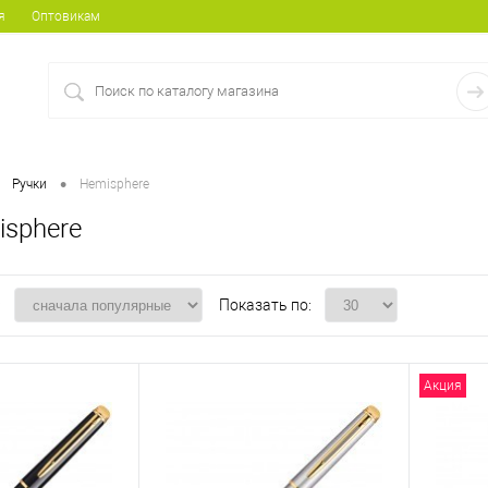
я
Оптовикам
•
Ручки
Hemisphere
isphere
:
Показать по:
Акция