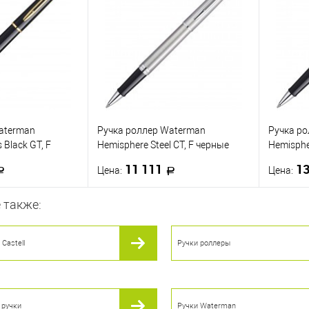
ик
К сравнению
Купить в 1 клик
К сравнению
Купить
В наличии
В избранное
В наличии
В изб
aterman
Ручка роллер Waterman
Ручка р
 Black GT, F
Hemisphere Steel CT, F черные
Hemisphe
чернила
черные 
11 111
13
Цена:
Цена:
 также:
корзину
В корзину
 Castell
Ручки роллеры
ик
К сравнению
Купить в 1 клик
К сравнению
Купить
В наличии
В избранное
В наличии
В изб
 ручки
Ручки Waterman