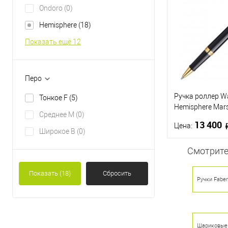
Купить в 1 кл
Ondoro
(0)
В избранное
Hemisphere
(18)
Показать ещё 12
Перо
Ручка роллер W
Тонкое F
(5)
Hemisphere Mars
Среднее М
(0)
черные чернила
13 400
Цена:
Широкое B
(0)
Смотрите
В 
Показать
(18)
Сбросить
Ручки Faber
Купить в 1 кл
В избранное
Шариковые