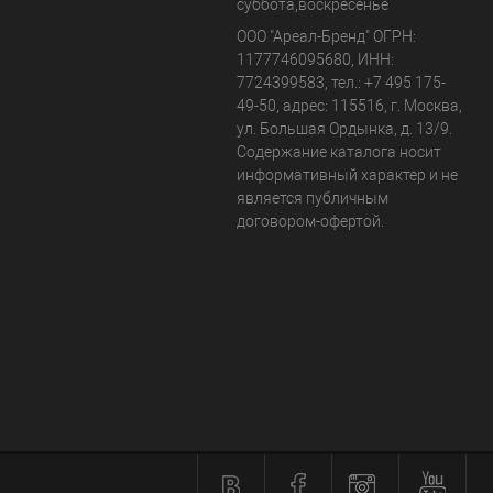
суббота,воскресенье
ООО "Ареал-Бренд"
ОГРН:
1177746095680, ИНН:
7724399583, тел.:
+7 495 175-
49-50
,
адрес:
115516
,
г. Москва
,
ул. Большая Ордынка, д. 13/9
.
Содержание каталога носит
информативный характер и не
является публичным
договором-офертой.