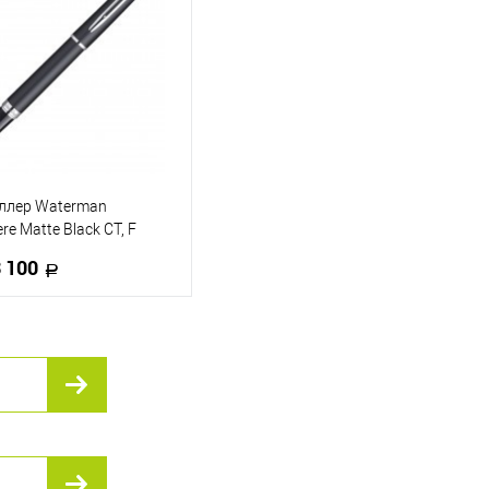
 в 1 клик
К сравнению
Купить в 1 клик
К сравнению
ранное
В наличии
В избранное
В наличии
оллер Waterman
re Matte Black CT, F
чернила
 100
В корзину
 в 1 клик
К сравнению
ранное
В наличии