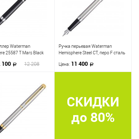
оллер Waterman
Ручка перьевая Waterman
re 25587 T Mars Black
Hemisphere Steel CT, перо F сталь
рные чернила
с хромированным покрытием
 100
11 400
12 208
Цена:
В корзину
В корзину
СКИДКИ
 в 1 клик
К сравнению
Купить в 1 клик
К сравнению
ранное
В наличии
В избранное
В наличии
до 80%