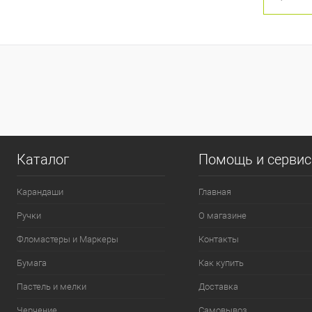
0
Каталог
Помощь и серви
Карандаши
Главная
Ручки
О магазине
Фломастеры и Маркеры
Контакты
Бумага
Как купить
Пастель и мелки
Доставка
Черчение
Самовывоз