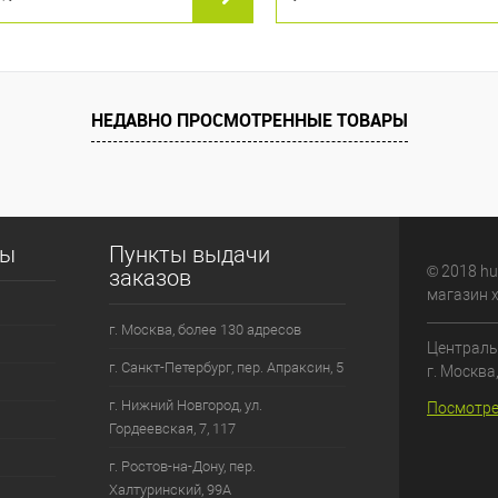
НЕДАВНО ПРОСМОТРЕННЫЕ ТОВАРЫ
сы
Пункты выдачи
© 2018 hu
заказов
магазин 
г. Москва, более 130 адресов
Централь
г. Санкт-Петербург, пер. Апраксин, 5
г. Москва
г. Нижний Новгород, ул.
Посмотре
Гордеевская, 7, 117
г. Ростов-на-Дону, пер.
Халтуринский, 99А