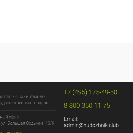
+7 (495) 175-49-50
dozhnik.club - интернет-
художественных товаров
8-800-350-11-75
ный офис:
Email:
, ул. Большая Ордынка, 13/9
admin@hudozhnik.club