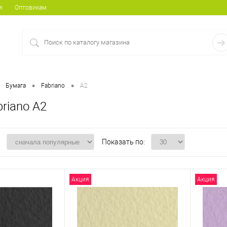
я
Оптовикам
•
•
Бумага
Fabriano
A2
riano A2
:
Показать по:
Акция
Акция