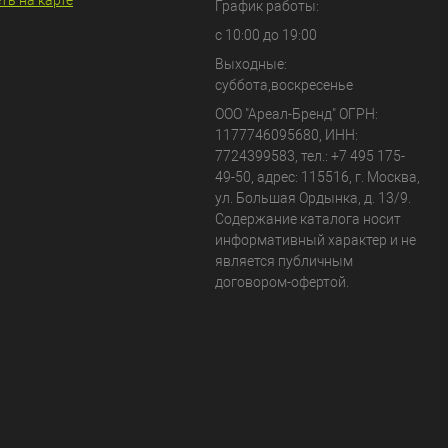
ть на карте
График работы:
с 10:00 до 19:00
Выходные:
суббота,воскресенье
ООО "Ареал-Бренд"
ОГРН:
1177746095680, ИНН:
7724399583, тел.:
+7 495 175-
49-50
,
адрес:
115516
,
г. Москва
,
ул. Большая Ордынка, д. 13/9
.
Содержание каталога носит
информативный характер и не
является публичным
договором-офертой.