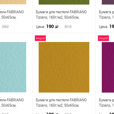
тели FABRIANO
Бумага для пастели FABRIANO
Бумага д
, 50x65см,
Tiziano, 160г/м2, 50x65см,
Tiziano, 
ыщенный
Зеленый мох
Бордовы
190
1
260
813
Цена:
Цена:
Акция
Акция
корзину
В корзину
ик
К сравнению
Купить в 1 клик
К сравнению
Купить
В наличии
В избранное
В наличии
В изб
тели FABRIANO
Бумага для пастели FABRIANO
Бумага д
, 50x65см,
Tiziano, 160г/м2, 50x65см,
Tiziano, 
Коричневый миндальный
Лиловы