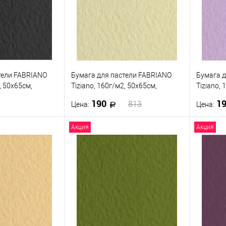
тели FABRIANO
Бумага для пастели FABRIANO
Бумага д
, 50x65см,
Tiziano, 160г/м2, 50x65см,
Tiziano, 
Кремовый
Фиолето
190
1
813
Цена:
Цена:
Акция
Акция
корзину
В корзину
ик
К сравнению
Купить в 1 клик
К сравнению
Купить
В наличии
В избранное
В наличии
В изб