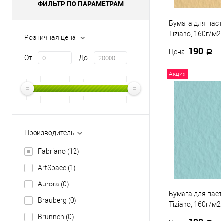
ФИЛЬТР ПО ПАРАМЕТРАМ
Бумага для пас
Tiziano, 160г/м2
Розничная цена
Кремовый нас
190
Цена:
От
До
Акция
В 
Купить в 1 кл
В избранное
Производитель
Fabriano
(12)
ArtSpace
(1)
Aurora
(0)
Бумага для пас
Brauberg
(0)
Tiziano, 160г/м2
Аквамарин
Brunnen
(0)