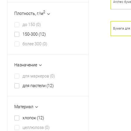
Arches бум
Купить в 1 кл
В избранное
2
Плотность, г/м
до 150
(0)
Бумага для 
150-300
(12)
более 300
(0)
Назначение
для маркеров
(0)
для пастели
(12)
Материал
хлопок
(12)
целлюлоза
(0)