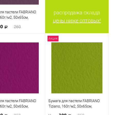
распродажа склада
ля пастели FABRIANO
160г/м2, 50x65см,
цены ниже оптовых!
й тусклый
90
260
Акция
В корзину
 в 1 клик
К сравнению
ранное
В наличии
ля пастели FABRIANO
Бумага для пастели FABRIANO
160г/м2, 50x65см,
Tiziano, 160г/м2, 50x65см,
й
Фисташковый