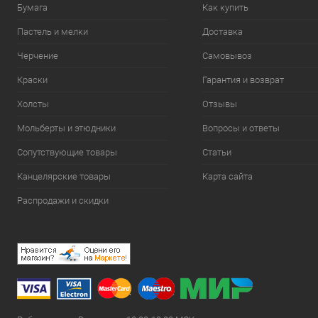
Бумага
Как купить
Пастель и мелки
Доставка
Черчение
Самовывоз
Краски
Гарантия и возврат
Холсты
Отзывы
Мольберты и этюдники
Вопросы и ответы
Сопутствующие товары
Статьи
Канцелярские товары
Карта сайта
Распродажи и скидки