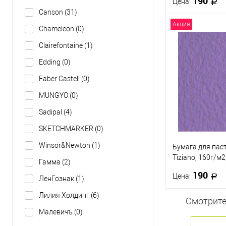
190
Цена:
Canson
(31)
Акция
Chameleon
(0)
В 
Clairefontaine
(1)
Купить в 1 кл
Edding
(0)
В избранное
Faber Castell
(0)
MUNGYO
(0)
Sadipal
(4)
SKETCHMARKER
(0)
Winsor&Newton
(1)
Бумага для пас
Tiziano, 160г/м
Гамма
(2)
Ирис
190
Цена:
ЛенГознак
(1)
Лилия Холдинг
(6)
Смотрите
В 
Малевичъ
(0)