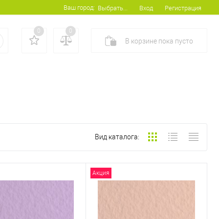
Ваш город:
Вход
Регистрация
Выбрать...
0
0
В корзине
пока
пусто
Вид каталога:
Акция