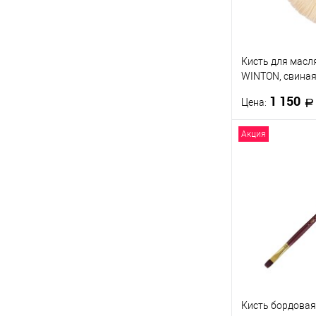
Кисть для масл
WINTON, свиная
веерная, разме
1 150
Цена:
Акция
В 
Купить в 1 кл
В избранное
Кисть бордовая