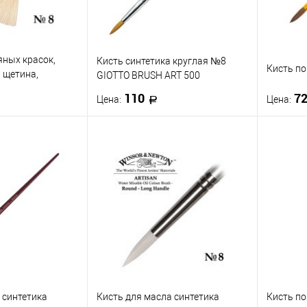
яных красок,
Кисть синтетика круглая №8
Кисть п
 щетина,
GIOTTO BRUSH ART 500
р №8
110
7
Цена:
Цена:
корзину
В корзину
ик
К сравнению
Купить в 1 клик
К сравнению
Купить
В наличии
В избранное
В наличии
В изб
 синтетика
Кисть для масла синтетика
Кисть по