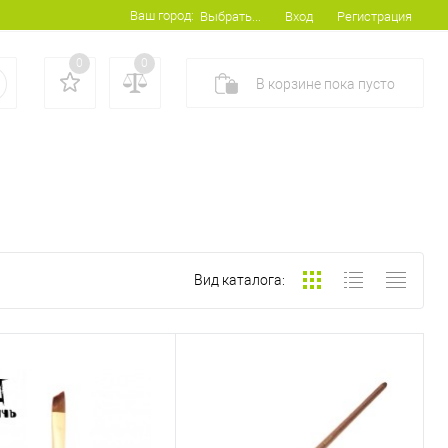
Ваш город:
Вход
Регистрация
Выбрать...
0
0
В корзине
пока
пусто
Вид каталога: