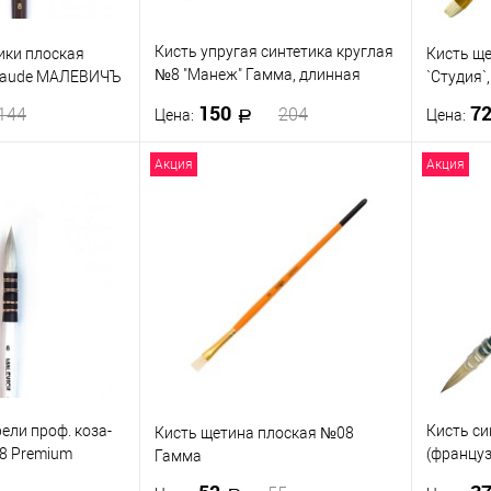
Кисть упругая синтетика круглая
ики плоская
Кисть щ
№8 "Манеж" Гамма, длинная
laude МАЛЕВИЧЪ
`Студия`
ручка
150
7
144
204
Цена:
Цена:
Акция
Акция
корзину
В корзину
ик
К сравнению
Купить в 1 клик
К сравнению
Купить
В наличии
В избранное
В наличии
В изб
ели проф. коза-
Кисть си
Кисть щетина плоская №08
8 Premium
(француз
Гамма
Гамма "М