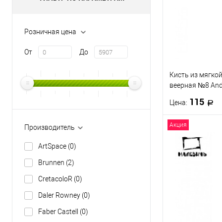
Розничная цена
От
До
Кисть из мягкой
веерная №8 A
115
Цена:
Акция
Производитель
В 
ArtSpace
(0)
Купить в 1 кл
Brunnen
(2)
В избранное
CretacoloR
(0)
Daler Rowney
(0)
Faber Castell
(0)