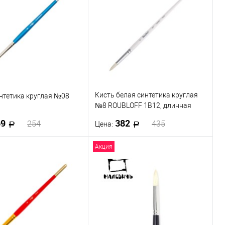
 в 1 клик
К сравнению
Купить в 1 клик
К сравнению
ранное
В наличии
В избранное
В наличии
Кисть белая синтетика круглая
нтетика круглая №08
№8 ROUBLOFF 1B12, длинная
ручка
69
382
254
435
Цена:
Акция
В корзину
В корзину
 в 1 клик
К сравнению
Купить в 1 клик
К сравнению
ранное
В наличии
В избранное
В наличии