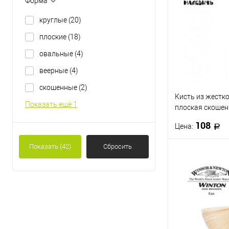
Форма
Купить в 1 кл
круглые
(20)
В избранное
плоские
(18)
овальные
(4)
веерные
(4)
скошенные
(2)
Кисть из жестк
Показать ещё 1
плоская скошен
МАЛЕВИЧЪ
108
Цена:
Показать
(42)
Сбросить
В 
Купить в 1 кл
В избранное