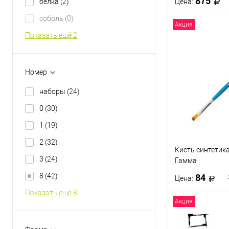
875
Цена:
белка
(2)
соболь
(0)
Акция
В 
Показать ещё 2
Купить в 1 кл
Номер
В избранное
наборы
(24)
0
(30)
1
(19)
2
(32)
Кисть синтетик
3
(24)
Гамма
84
8
(42)
Цена:
Показать ещё 8
Акция
В 