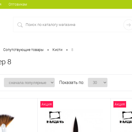
я
Оптовикам
•
•
Сопутствующие товары
Кисти
8
ер 8
:
Показать по:
Акция
Акция