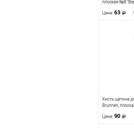
плоская №8 "Ве
длинная ручка
63
Цена:
В 
Купить в 1 кл
В избранное
Кисть щетина д
Brunnen, плоска
дерево №8
90
Цена:
В 