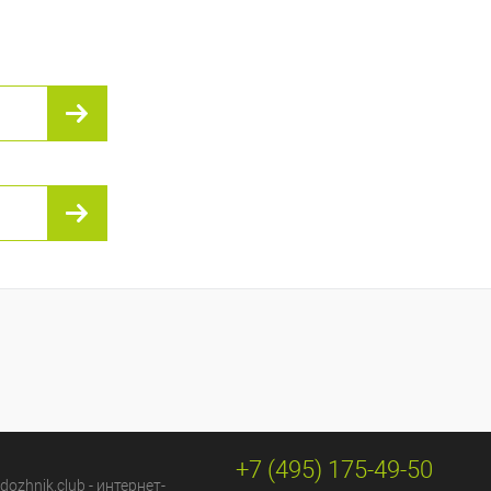
 в 1 клик
К сравнению
ранное
В наличии
+7 (495) 175-49-50
dozhnik.club - интернет-