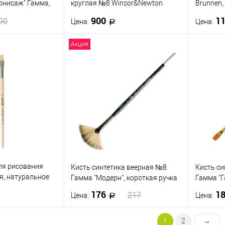
рнисаж" Гамма,
круглая №8 Winsor&Newton
Brunnen,
ARTISAN Round, длинная ручка
дерево 
900
1
90
Цена:
Цена:
Акция
корзину
В корзину
ик
К сравнению
Купить в 1 клик
К сравнению
Купить
В наличии
В избранное
В наличии
В изб
ля рисования
Кисть синтетика веерная №8
Кисть си
я, натуральное
Гамма "Модерн", короткая ручка
Гамма "Г
176
1
217
Цена:
Цена:
1
2
→
корзину
В корзину