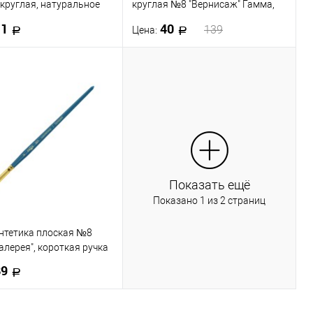
 круглая, натуральное
круглая №8 "Вернисаж" Гамма,
№8
длинная ручка
11
40
139
Цена:
В корзину
В корзину
 в 1 клик
К сравнению
Купить в 1 клик
К сравнению
ранное
В наличии
В избранное
В наличии
Показать ещё
Показано 1 из 2 страниц
нтетика плоская №8
алерея", короткая ручка
89
В корзину