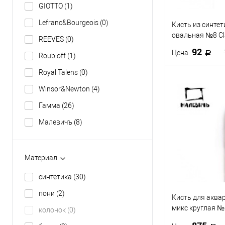
GIOTTO
(1)
Lefranc&Bourgeois
(0)
Кисть из синтет
овальная №8 C
REEVES
(0)
92
Цена:
Roubloff
(1)
Royal Talens
(0)
В 
Winsor&Newton
(4)
Гамма
(26)
Купить в 1 кл
Малевичъ
(8)
В избранное
Материал
синтетика
(30)
пони
(2)
Кисть для аквар
микс круглая №
колонок
(0)
МАЛЕВИЧЪ