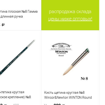
распродажа склада
етина плоская №8 Гамма
, длинная ручка
цены ниже оптовых!
2
В корзину
 в 1 клик
К сравнению
ранное
В наличии
нтетика круглая
Кисть щетина круглая №8
ское крепление) №8
Winsor&Newton WINTON Round
одерн", короткая ручка