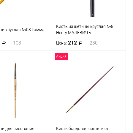
Кисть из щетины круглая №8
они круглая №08 Гамма
Henry МАЛЕВИЧЪ
2
212
108
230
Цена:
Акция
В корзину
В корзину
 в 1 клик
К сравнению
Купить в 1 клик
К сравнению
ранное
В наличии
В избранное
В наличии
ни для рисования
Кисть бордовая синтетика