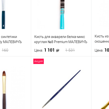
Кисть из
 синтетики
Кисть для акварели белка-микс
скошенн
ndy МАЛЕВИЧЪ
круглая №8 Premium МАЛЕВИЧЪ
МАЛЕВИ
1 101
1
160
1 531
Цена:
Цена:
Акция
корзину
В корзину
ик
К сравнению
Купить в 1 клик
К сравнению
Купить
В наличии
В избранное
В наличии
В изб