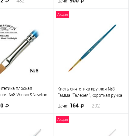
72
900
432
Цена:
Акция
В корзину
В корзину
 в 1 клик
К сравнению
Купить в 1 клик
К сравнению
ранное
В наличии
В избранное
В наличии
нтетика плоская
Кисть синтетика круглая №8
нная №8 Winsor&Newton
Гамма "Галерея", короткая ручка
55 Short Flat, длинная
50
164
202
Цена:
Акция
В корзину
В корзину