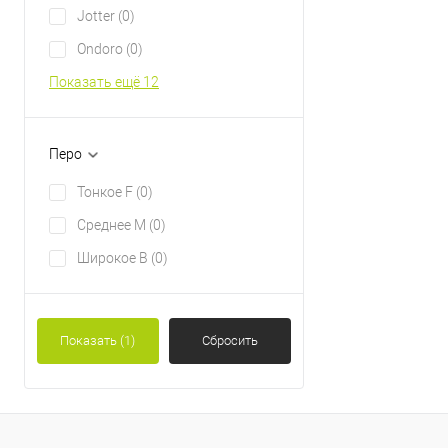
Jotter
(0)
Ondoro
(0)
Показать ещё 12
Перо
Тонкое F
(0)
Среднее М
(0)
Широкое B
(0)
Показать
(1)
Сбросить