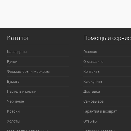
0
Каталог
Помощь и серви
Карандаши
Главная
Ручки
О магазине
Фломастеры и Маркеры
Контакты
Бумага
Как купить
Пастель и мелки
Доставка
Черчение
Самовывоз
Краски
Гарантия и возврат
Холсты
Отзывы