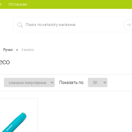
я
Оптовикам
•
Ручки
Kaweco
eco
:
Показать по: