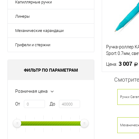
Капиллярные ручки
Линеры
Механические карандаши
Грифели и стержни
Ручка-роллер 
Sport 0.7мм, св
3 007
Цена:
ФИЛЬТР ПО ПАРАМЕТРАМ
Смотрите
В 
Розничная цена
Ручки Cara
Купить в 1 кл
От
До
В избранное
Механичес