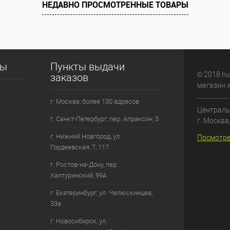
НЕДАВНО ПРОСМОТРЕННЫЕ ТОВАРЫ
сы
Пункты выдачи
© 2018 hu
заказов
магазин 
г. Москва, более 130 адресов
Централь
г. Санкт-Петербург, пер. Апраксин, 5
г. Москва
г. Нижний Новгород, ул.
Посмотре
Гордеевская, 7, 117
г. Ростов-на-Дону, пер.
Халтуринский, 99А
г. Екатеринбург, ул. Челюскинцев,
33а
г. Новосибирск, ул.