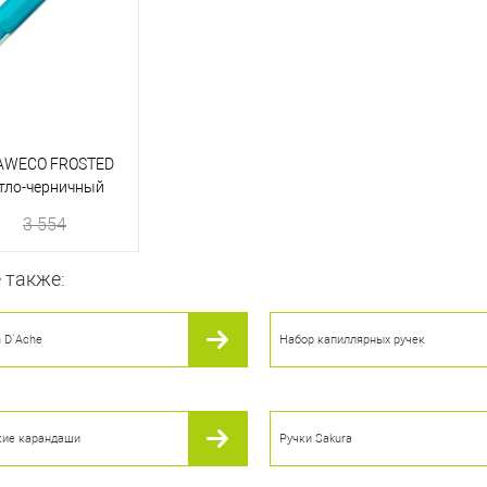
KAWECO FROSTED
етло-черничный
3 554
 также:
корзину
n D`Ache
Набор капиллярных ручек
ик
К сравнению
В наличии
кие карандаши
Ручки Sakura