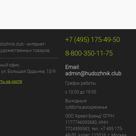
+7 (495) 175-49-50
dozhnik.club - интернет-
художественных товаров
8-800-350-11-75
ный офис:
Email:
, ул. Большая Ордынка, 13/9
admin@hudozhnik.club
ть на карте
График работы:
с 10:00 до 19:00
Выходные:
суббота,воскресенье
ООО "Ареал-Бренд"
ОГРН:
1177746095680, ИНН:
7724399583, тел.:
+7 495 175-
49-50
,
адрес:
115516
,
г. Москва
,